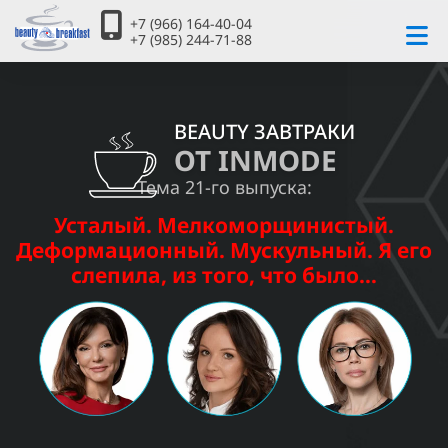
+7 (966) 164-40-04
+7 (985) 244-71-88
BEAUTY ЗАВТРАКИ
ОТ INMODE
Тема 21-го выпуска:
Усталый. Мелкоморщинистый.
Деформационный. Мускульный. Я его
слепила, из того, что было…